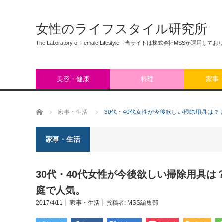
女性のライフスタイル研究所
The Laboratory of Female Lifestyle 当サイトは株式会社MSSが運用して
美容・健康
料理
家事
ホーム
家事・生活
30代・40代女性が今後欲しい掃除用具は
家事・生活
30代・40代女性が今後欲しい掃除用具
庭で人気。
2017/4/11
家事・生活
投稿者:
MSS編集部