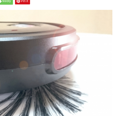
feedly
Pin it