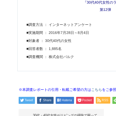
『30代40代女性
第12弾
■調査方法 ： インターネットアンケート
■実施期間 ： 2016年7月28日～8月4日
■対象者 ： 30代40代の女性
■回答者数 ： 1,885名
■調査機関 ： 株式会社バルク
※本調査レポートの引用・転載ご希望の方は
こちら
をご参
Tweet
Share
Hatena
Pocket
RSS
30代・40代女性がリビングの掃除で困って