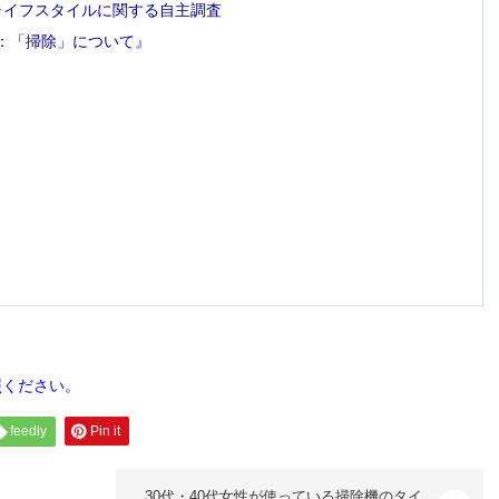
のライフスタイルに関する自主調査
 ：「掃除」について』
照ください。
feedly
Pin it
30代・40代女性が使っている掃除機のタイ