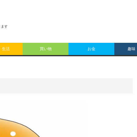
おります
・生活
買い物
お金
趣味