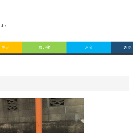
おります
・生活
買い物
お金
趣味