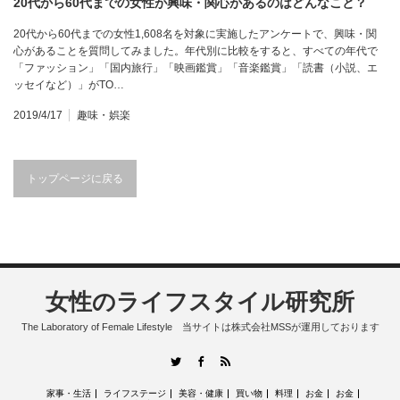
20代から60代までの女性が興味・関心があるのはどんなこと？
20代から60代までの女性1,608名を対象に実施したアンケートで、興味・関
心があることを質問してみました。年代別に比較をすると、すべての年代で
「ファッション」「国内旅行」「映画鑑賞」「音楽鑑賞」「読書（小説、エ
ッセイなど）」がTO…
2019/4/17
趣味・娯楽
トップページに戻る
女性のライフスタイル研究所
The Laboratory of Female Lifestyle 当サイトは株式会社MSSが運用しております
RSS
Twitter
Facebook
家事・生活
ライフステージ
美容・健康
買い物
料理
お金
お金