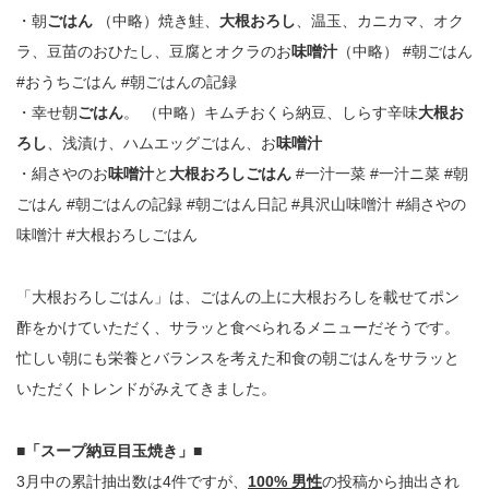
・朝
ごはん
（中略）焼き鮭、
大根おろし
、温玉、カニカマ、オク
ラ、豆苗のおひたし、豆腐とオクラのお
味噌汁
（中略） #朝ごはん
#おうちごはん #朝ごはんの記録
・幸せ朝
ごはん
。 （中略）キムチおくら納豆、しらす辛味
大根お
ろし
、浅漬け、ハムエッグごはん、お
味噌汁
・絹さやのお
味噌汁
と
大根おろしごはん
#一汁一菜 #一汁ニ菜 #朝
ごはん #朝ごはんの記録 #朝ごはん日記 #具沢山味噌汁 #絹さやの
味噌汁 #大根おろしごはん
「大根おろしごはん」は、ごはんの上に大根おろしを載せてポン
酢をかけていただく、サラッと食べられるメニューだそうです。
忙しい朝にも栄養とバランスを考えた和食の朝ごはんをサラッと
いただくトレンドがみえてきました。
■「スープ納豆目玉焼き」■
3月中の累計抽出数は4件ですが、
100% 男性
の投稿から抽出され