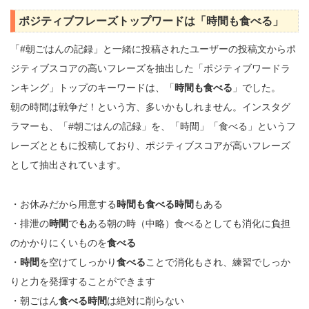
ポジティブフレーズトップワードは「時間も食べる」
「#朝ごはんの記録」と一緒に投稿されたユーザーの投稿文からポ
ジティブスコアの高いフレーズを抽出した「ポジティブワードラ
ンキング」トップのキーワードは、「
時間も食べる
」でした。
朝の時間は戦争だ！という方、多いかもしれません。インスタグ
ラマーも、「#朝ごはんの記録」を、「時間」「食べる」というフ
レーズとともに投稿しており、ポジティブスコアが高いフレーズ
として抽出されています。
・お休みだから用意する
時間も食べる時間
もある
・排泄の
時間
で
も
ある朝の時（中略）食べるとしても消化に負担
のかかりにくいものを
食べる
・
時間
を空けてしっかり
食べる
ことで消化もされ、練習でしっか
りと力を発揮することができます
・朝ごはん
食べる時間
は絶対に削らない