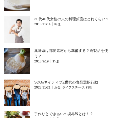
30代40代女性の夫の料理頻度はどれくらい？
2018/11/14
料理
薬味系は都度素材から準備する？既製品を使
う？
2018/9/19
料理
SDGsネイティブZ世代の食品選択行動
2023/11/21
お金
,
ライフステージ
,
料理
手作りとできあいの境界線とは！？