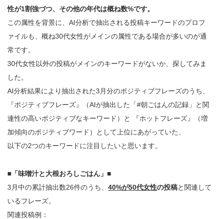
性が1割強づつ、その他の年代は概ね数%です。
この属性を背景に、AI分析で抽出される投稿キーワードのプロフ
ァイルも、概ね30代女性がメインの属性である場合が多いのが通
常です。
30代女性以外の投稿がメインのキーワードがないか、探してみま
した。
AI分析結果により抽出された3月分のポジティブフレーズのうち、
『ポジティブフレーズ』（AIが抽出した「#朝ごはんの記録」と関
連性の高いポジティブなキーワード）と 『ホットフレーズ』（増
加傾向のポジティブワード）として上位にあがっていた、
以下の2つのキーワードに注目したいと思います。
■「味噌汁と大根おろしごはん」■
3月中の累計抽出数26件のうち、
40%が50代女性
の投稿
と関連して
いるフレーズ。
関連投稿例：