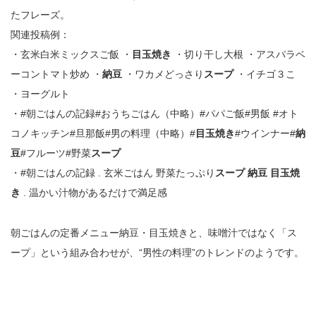
たフレーズ。
関連投稿例：
・玄米白米ミックスご飯 ・
目玉焼き
・切り干し大根 ・アスパラベ
ーコントマト炒め ・
納豆
・ワカメどっさり
スープ
・イチゴ３こ
・ヨーグルト
・#朝ごはんの記録#おうちごはん（中略）#パパご飯#男飯 #オト
コノキッチン#旦那飯#男の料理（中略）#
目玉焼き
#ウインナー#
納
豆
#フルーツ#野菜
スープ
・#朝ごはんの記録 . 玄米ごはん 野菜たっぷり
スープ 納豆 目玉焼
き
. 温かい汁物があるだけで満足感
朝ごはんの定番メニュー納豆・目玉焼きと、味噌汁ではなく「ス
ープ」という組み合わせが、“男性の料理”のトレンドのようです。