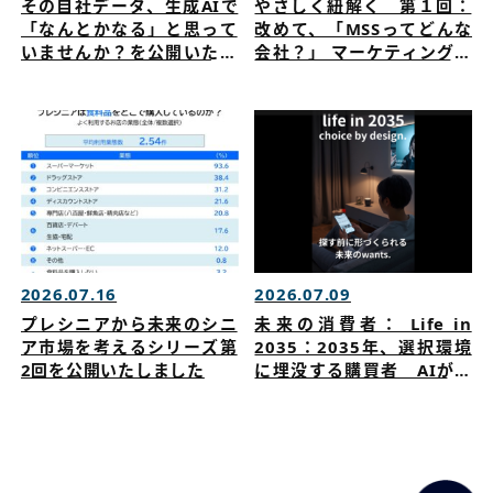
その自社データ、生成AIで
やさしく紐解く 第１回：
「なんとかなる」と思って
改めて、「MSSってどんな
いませんか？を公開いたし
会社？」 マーケティングリ
ました
サーチを公開いたしました
2026.07.16
2026.07.09
プレシニアから未来のシニ
未来の消費者： Life in
ア市場を考えるシリーズ第
2035：2035年、選択環境
2回を公開いたしました
に埋没する購買者 AIが購
買を促す時代にブランドは
どう選ばれるのかを公開い
たしました。