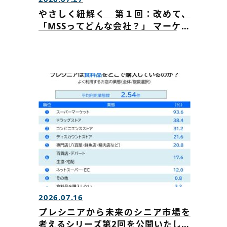
やさしく紐解く 第１回：改めて、
「MSSってどんな会社？」 マーケテ
ィングリサーチを公開いたしました
2026.07.16
プレシニアから未来のシニア市場を
考えるシリーズ第2回を公開いたしま