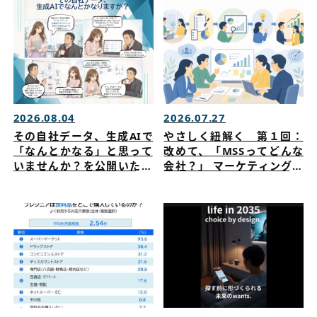
2026.08.04
2026.07.27
その自社データ、生成AIで
やさしく紐解く 第１回：
「なんとかなる」と思って
改めて、「MSSってどんな
いませんか？を公開いたし
会社？」 マーケティングリ
ました
サーチを公開いたしました