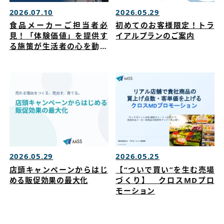
2026.07.10
2026.05.29
食品メーカーご担当者必
初めてのお客様限定！トラ
見！「体験価値」を提供す
イアルプランのご案内
る施策が生活者の心を動か
す！商品の購入～ファン化
につながるイベント戦略を
公開！
2026.05.29
2026.05.25
店頭キャンペーンからはじ
【“ついで買い”を生む売場
める販促効果の最大化
づくり】 クロスMDプロ
モーション