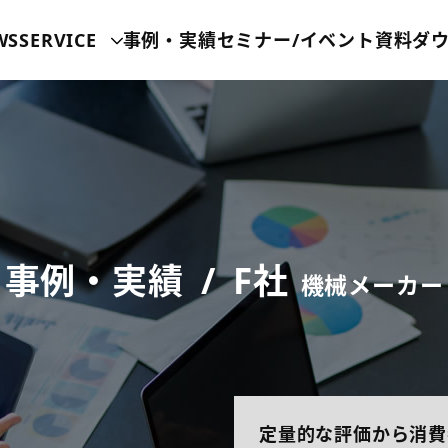
WS
SERVICE
事例・実績
セミナー/イベント
資料ダ
事例・実績
F社
機械メーカー
定量的な評価から消費