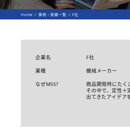
Home
事例・実績一覧
F社
企業名
F社
業種
機械メーカー
なぜMSS?
商品開発時にたく
その中で、定性＋
出てきたアイデア