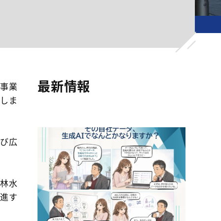
最新情報
託事業
しま
及び広
農林水
推進す