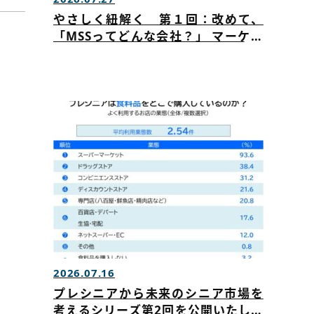
やさしく紐解く 第１回：改めて、
「MSSってどんな会社？」 マーケテ
ィングリサーチを公開いたしました
2026.07.16
プレシニアから未来のシニア市場を
考えるシリーズ第2回を公開いたしま